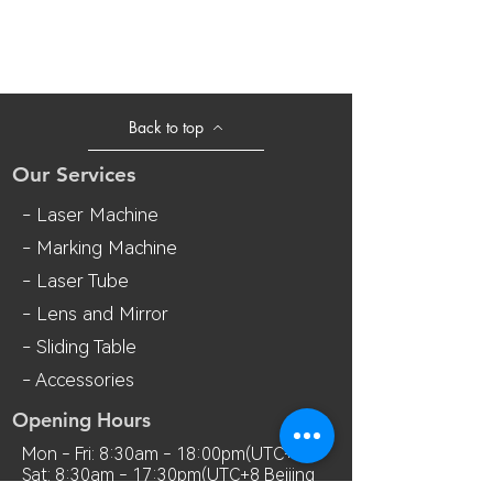
Back to top
Our Services
- Laser Machine
- Marking Machine
- Laser Tube
- Lens and M
irror
- Sliding Table
- Accessories
Opening Hours
Mon - Fri: 8:30am - 18:00pm(UTC+8)
Sat: 8:30am - 17:30pm(UTC+8 Beijing